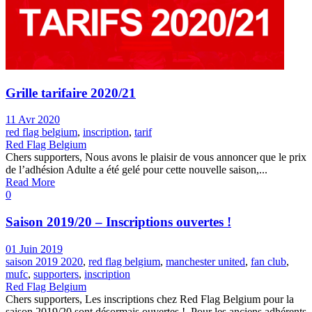
Grille tarifaire 2020/21
11 Avr 2020
red flag belgium
,
inscription
,
tarif
Red Flag Belgium
Chers supporters, Nous avons le plaisir de vous annoncer que le prix
de l’adhésion Adulte a été gelé pour cette nouvelle saison,...
Read More
0
Saison 2019/20 – Inscriptions ouvertes !
01 Juin 2019
saison 2019 2020
,
red flag belgium
,
manchester united
,
fan club
,
mufc
,
supporters
,
inscription
Red Flag Belgium
Chers supporters, Les inscriptions chez Red Flag Belgium pour la
saison 2019/20 sont désormais ouvertes ! ​ Pour les anciens adhérents