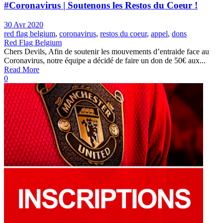
#Coronavirus | Soutenons les Restos du Coeur !
30 Avr 2020
red flag belgium
,
coronavirus
,
restos du coeur
,
appel
,
dons
Red Flag Belgium
Chers Devils, Afin de soutenir les mouvements d’entraide face au
Coronavirus, notre équipe a décidé de faire un don de 50€ aux...
Read More
0