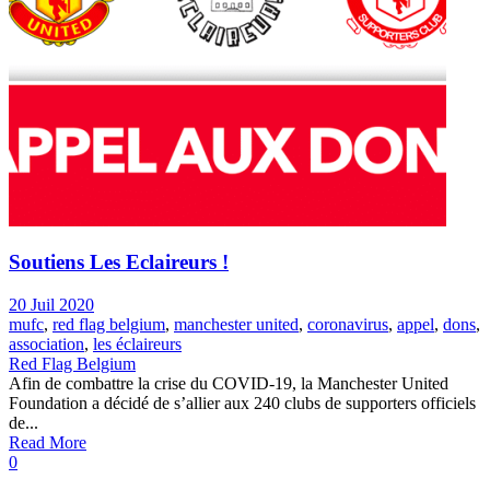
Soutiens Les Eclaireurs !
20 Juil 2020
mufc
,
red flag belgium
,
manchester united
,
coronavirus
,
appel
,
dons
,
association
,
les éclaireurs
Red Flag Belgium
Afin de combattre la crise du COVID-19, la Manchester United
Foundation a décidé de s’allier aux 240 clubs de supporters officiels
de...
Read More
0