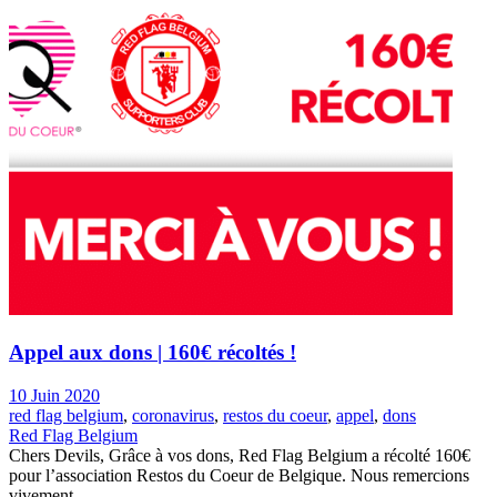
Appel aux dons | 160€ récoltés !
10 Juin 2020
red flag belgium
,
coronavirus
,
restos du coeur
,
appel
,
dons
Red Flag Belgium
Chers Devils, Grâce à vos dons, Red Flag Belgium a récolté 160€
pour l’association Restos du Coeur de Belgique. Nous remercions
vivement...