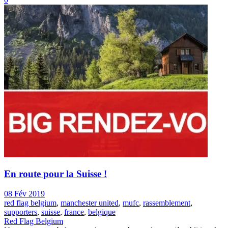
En route pour la Suisse !
08 Fév 2019
red flag belgium
,
manchester united
,
mufc
,
rassemblement
,
supporters
,
suisse
,
france
,
belgique
Red Flag Belgium