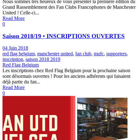
Nous sommes très heureux de vous présenter la première édition du
Grand Rassemblement des Fan Clubs Francophones de Manchester
United ! Celle-ci...
Read More
0
Saison 2018/19 • INSCRIPTIONS OUVERTES
04 Juin 2018
red flag belgium
,
manchester united
,
fan club
,
mufc
,
supporters
,
inscription
,
saison 2018 2019
Red Flag Belgium
Les inscriptions chez Red Flag Belgium pour la prochaine saison
sont désormais ouvertes ! Pour les anciens adhérents qui faisaient
déjà partie du fan...
Read More
0