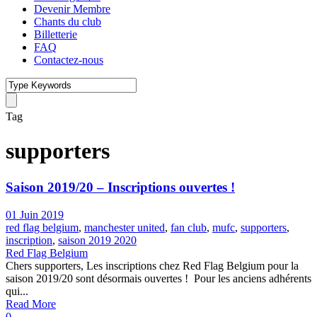
Devenir Membre
Chants du club
Billetterie
FAQ
Contactez-nous
Tag
supporters
Saison 2019/20 – Inscriptions ouvertes !
01 Juin 2019
red flag belgium
,
manchester united
,
fan club
,
mufc
,
supporters
,
inscription
,
saison 2019 2020
Red Flag Belgium
Chers supporters, Les inscriptions chez Red Flag Belgium pour la
saison 2019/20 sont désormais ouvertes ! ​ Pour les anciens adhérents
qui...
Read More
0