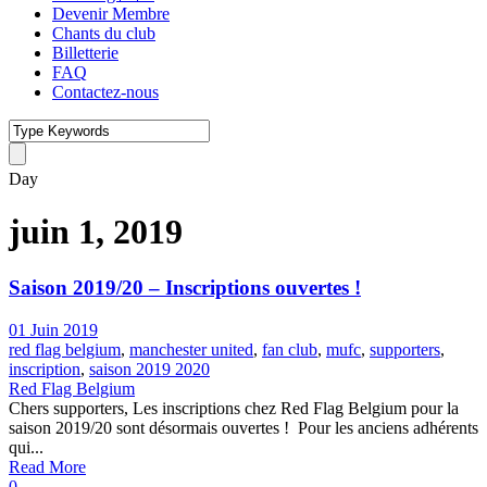
Devenir Membre
Chants du club
Billetterie
FAQ
Contactez-nous
Day
juin 1, 2019
Saison 2019/20 – Inscriptions ouvertes !
01 Juin 2019
red flag belgium
,
manchester united
,
fan club
,
mufc
,
supporters
,
inscription
,
saison 2019 2020
Red Flag Belgium
Chers supporters, Les inscriptions chez Red Flag Belgium pour la
saison 2019/20 sont désormais ouvertes ! ​ Pour les anciens adhérents
qui...
Read More
0