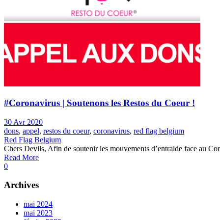
#Coronavirus | Soutenons les Restos du Coeur !
30 Avr 2020
dons
,
appel
,
restos du coeur
,
coronavirus
,
red flag belgium
Red Flag Belgium
Chers Devils, Afin de soutenir les mouvements d’entraide face au Coro
Read More
0
Archives
mai 2024
mai 2023