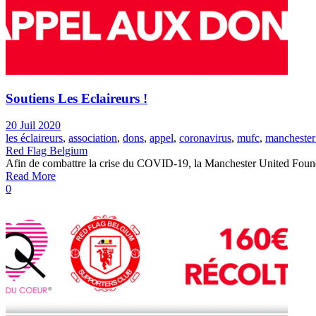
Soutiens Les Eclaireurs !
20 Juil 2020
les éclaireurs
,
association
,
dons
,
appel
,
coronavirus
,
mufc
,
manchester
Red Flag Belgium
Afin de combattre la crise du COVID-19, la Manchester United Foundati
Read More
0