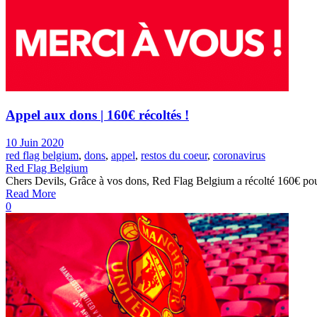
Appel aux dons | 160€ récoltés !
10 Juin 2020
red flag belgium
,
dons
,
appel
,
restos du coeur
,
coronavirus
Red Flag Belgium
Chers Devils, Grâce à vos dons, Red Flag Belgium a récolté 160€ pou
Read More
0