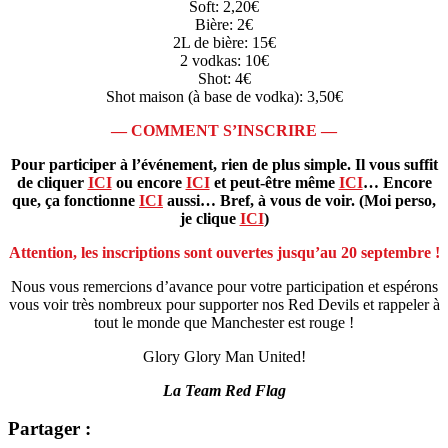
Soft: 2,20€
Bière: 2€
2L de bière: 15€
2 vodkas: 10€
Shot: 4€
Shot maison (à base de vodka): 3,50€
— COMMENT S’INSCRIRE —
Pour participer à l’événement, rien de plus simple. Il vous suffit
de cliquer
ICI
ou encore
ICI
et peut-être même
ICI
… Encore
que, ça fonctionne
ICI
aussi
…
Bref, à vous de voir. (Moi perso,
je clique
ICI
)
Attention, les inscriptions sont ouvertes jusqu’au 20 septembre !
Nous vous remercions d’avance pour votre participation et espérons
vous voir très nombreux pour supporter nos Red Devils et rappeler à
tout le monde que Manchester est rouge !
Glory Glory Man United!
La Team Red Flag
Partager :