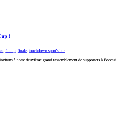
Cup !
ea
,
fa cup
,
finale
,
touchdown sport's bar
invitons à notre deuxième grand rassemblement de supporters à l’occasio