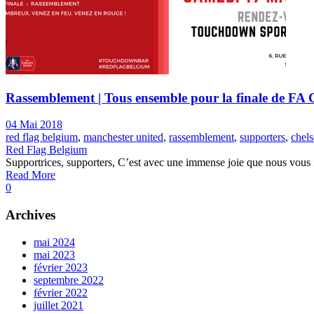
Rassemblement | Tous ensemble pour la finale de FA 
04 Mai 2018
red flag belgium
,
manchester united
,
rassemblement
,
supporters
,
chels
Red Flag Belgium
Supportrices, supporters, C’est avec une immense joie que nous vous 
Read More
0
Archives
mai 2024
mai 2023
février 2023
septembre 2022
février 2022
juillet 2021