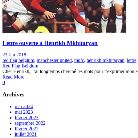
Lettre ouverte à Henrikh Mkhitaryan
23 Jan 2018
red flag belgium
,
manchester united
,
mufc
,
henrikh mkhitaryan
,
lettre
Red Flag Belgium
Cher Henrikh, J’ai longtemps cherché les mots pour t’exprimer mon sen
Read More
0
Archives
mai 2024
mai 2023
février 2023
septembre 2022
février 2022
juillet 2021