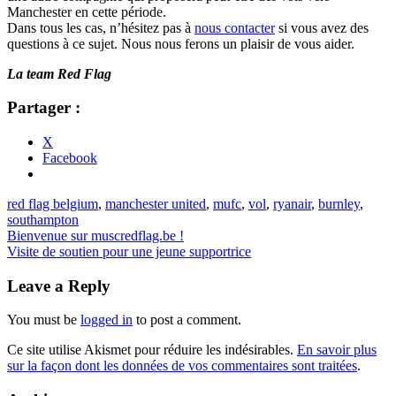
Manchester en cette période.
Dans tous les cas, n’hésitez pas à
nous contacter
si vous avez des
questions à ce sujet. Nous nous ferons un plaisir de vous aider.
La team Red Flag
Partager :
X
Facebook
red flag belgium
,
manchester united
,
mufc
,
vol
,
ryanair
,
burnley
,
southampton
Bienvenue sur muscredflag.be !
Visite de soutien pour une jeune supportrice
Leave a Reply
You must be
logged in
to post a comment.
Ce site utilise Akismet pour réduire les indésirables.
En savoir plus
sur la façon dont les données de vos commentaires sont traitées
.